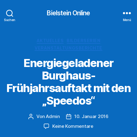
Bielstein Online
Suchen
Menü
Kategorien
AKTUELLES
BILDERSERIEN
VERANSTALTUNGSBERICHTE
Energiegeladener
Burghaus-
Frühjahrsauftakt mit den
„Speedos“
Von
Admin
10. Januar 2016
Beitragsautor
Veröffentlichungsdatum
zu
Keine Kommentare
Energiegeladener