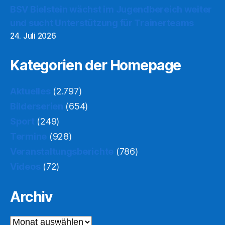
BSV Bielstein wächst im Jugendbereich weiter
und sucht Unterstützung für Trainerteams
24. Juli 2026
Kategorien der Homepage
Aktuelles
(2.797)
Bilderserien
(654)
Sport
(249)
Termine
(928)
Veranstaltungsberichte
(786)
Videos
(72)
Archiv
Archiv