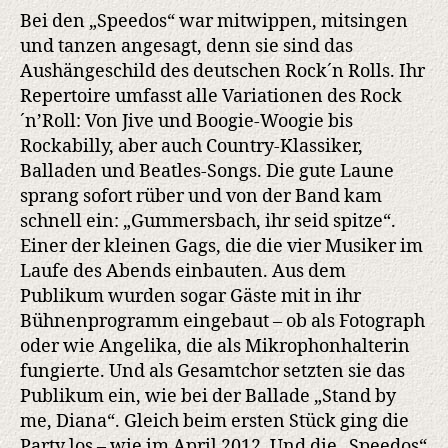
Bei den „Speedos“ war mitwippen, mitsingen
und tanzen angesagt, denn sie sind das
Aushängeschild des deutschen Rock´n Rolls. Ihr
Repertoire umfasst alle Variationen des Rock
´n’Roll: Von Jive und Boogie-Woogie bis
Rockabilly, aber auch Country-Klassiker,
Balladen und Beatles-Songs. Die gute Laune
sprang sofort rüber und von der Band kam
schnell ein: „Gummersbach, ihr seid spitze“.
Einer der kleinen Gags, die die vier Musiker im
Laufe des Abends einbauten. Aus dem
Publikum wurden sogar Gäste mit in ihr
Bühnenprogramm eingebaut – ob als Fotograph
oder wie Angelika, die als Mikrophonhalterin
fungierte. Und als Gesamtchor setzten sie das
Publikum ein, wie bei der Ballade „Stand by
me, Diana“. Gleich beim ersten Stück ging die
Party los – wie im April 2012. Und die „Speedos“