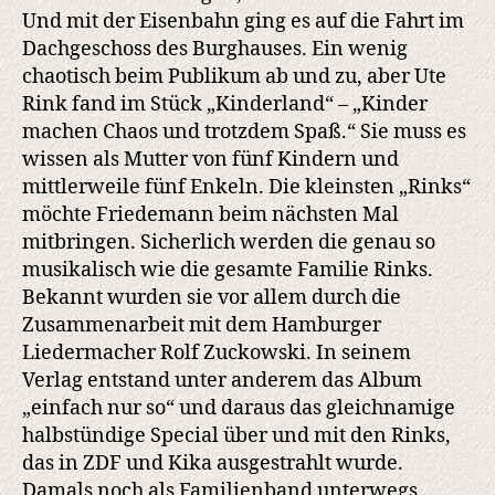
Und mit der Eisenbahn ging es auf die Fahrt im
Dachgeschoss des Burghauses. Ein wenig
chaotisch beim Publikum ab und zu, aber Ute
Rink fand im Stück „Kinderland“ – „Kinder
machen Chaos und trotzdem Spaß.“ Sie muss es
wissen als Mutter von fünf Kindern und
mittlerweile fünf Enkeln. Die kleinsten „Rinks“
möchte Friedemann beim nächsten Mal
mitbringen. Sicherlich werden die genau so
musikalisch wie die gesamte Familie Rinks.
Bekannt wurden sie vor allem durch die
Zusammenarbeit mit dem Hamburger
Liedermacher Rolf Zuckowski. In seinem
Verlag entstand unter anderem das Album
„einfach nur so“ und daraus das gleichnamige
halbstündige Special über und mit den Rinks,
das in ZDF und Kika ausgestrahlt wurde.
Damals noch als Familienband unterwegs,