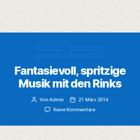
Kategorien
AKTUELLES
BILDERSERIEN
VERANSTALTUNGSBERICHTE
Fantasievoll, spritzige
Musik mit den Rinks
Von
Admin
21. März 2014
Beitragsautor
Veröffentlichungsdatum
zu
Keine Kommentare
Fantasievoll,
spritzige
Musik
mit