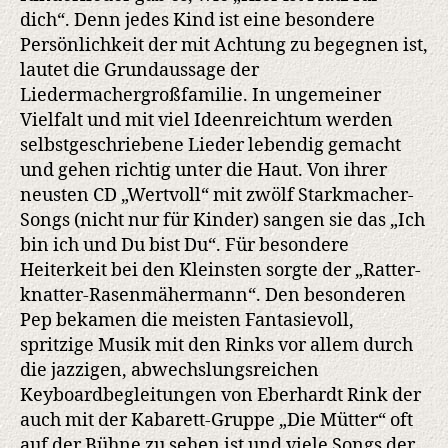
dich“. Denn jedes Kind ist eine besondere
Persönlichkeit der mit Achtung zu begegnen ist,
lautet die Grundaussage der
Liedermachergroßfamilie. In ungemeiner
Vielfalt und mit viel Ideenreichtum werden
selbstgeschriebene Lieder lebendig gemacht
und gehen richtig unter die Haut. Von ihrer
neusten CD „Wertvoll“ mit zwölf Starkmacher-
Songs (nicht nur für Kinder) sangen sie das „Ich
bin ich und Du bist Du“. Für besondere
Heiterkeit bei den Kleinsten sorgte der „Ratter-
knatter-Rasenmähermann“. Den besonderen
Pep bekamen die meisten Fantasievoll,
spritzige Musik mit den Rinks vor allem durch
die jazzigen, abwechslungsreichen
Keyboardbegleitungen von Eberhardt Rink der
auch mit der Kabarett-Gruppe „Die Mütter“ oft
auf der Bühne zu sehen ist und viele Songs der