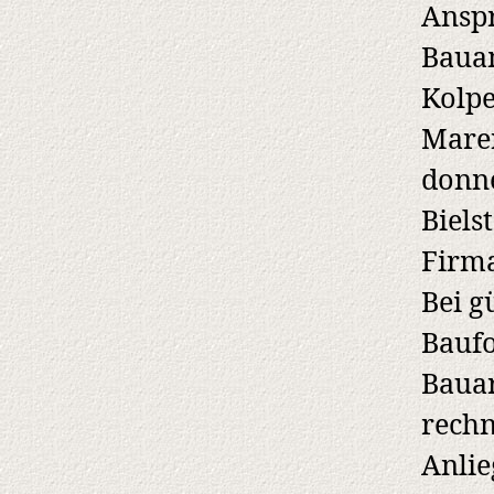
Anspr
Bauam
Kolp
Mare
donne
Biels
Firma
Bei g
Baufo
Bauar
rechn
Anlie