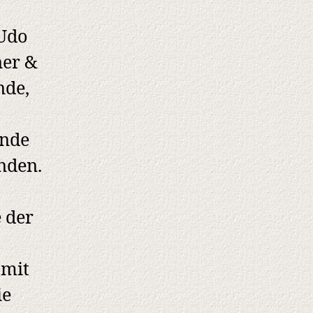
 Udo
ner &
nde,
ende
nden.
e der
 mit
ie