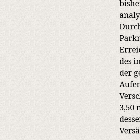
bishe
analy
Durch
Park
Errei
des i
der g
Aufen
Versc
3,50 
desse
Versä