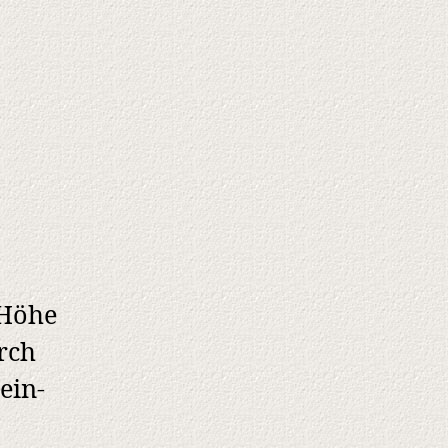
 Höhe
rch
ein-