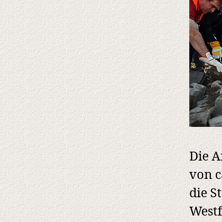
Die A
von c
die S
Westf