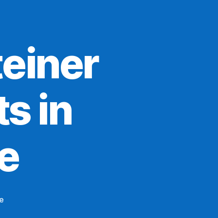
einer
ts in
e
zu
e
Umbau