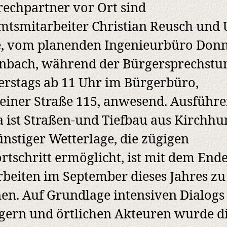
echpartner vor Ort sind
tsmitarbeiter Christian Reusch und
e, vom planenden Ingenieurbüro Don
nbach, während der Bürgersprechstu
rstags ab 11 Uhr im Bürgerbüro,
teiner Straße 115, anwesend. Ausführ
 ist Straßen-und Tiefbau aus Kirchhu
ünstiger Wetterlage, die zügigen
rtschritt ermöglicht, ist mit dem End
beiten im September dieses Jahres zu
en. Auf Grundlage intensiven Dialogs
gern und örtlichen Akteuren wurde d