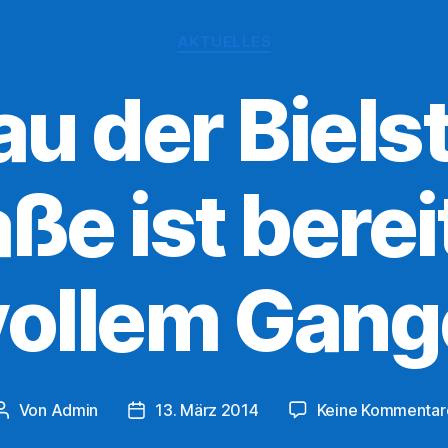
Kategorien
AKTUELLES
u der Bielst
ße ist berei
vollem Gang
Von
Admin
13. März 2014
Keine Kommentar
Beitragsautor
Veröffentlichungsdatum