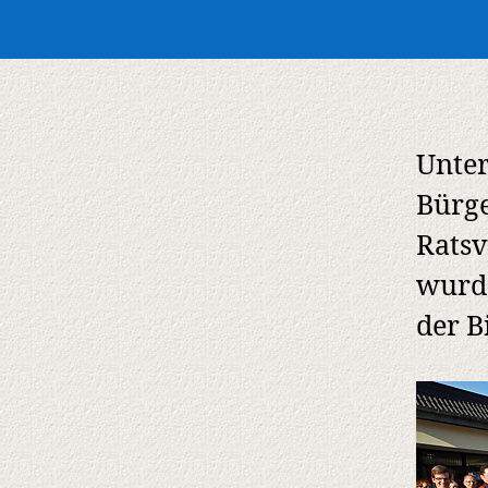
Unter
Bürge
Ratsv
wurd
der B