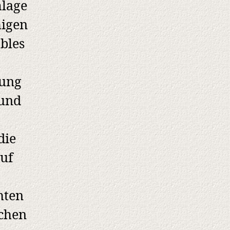
mlage
higen
bles
rung
 und
die
uf
hten
ichen