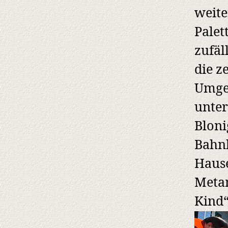
weite
Palett
zufäl
die z
Umges
unter
Blon
Bahnh
Hause
Meta
Kind“