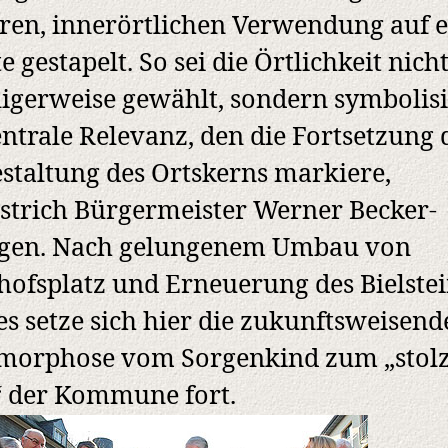
ren, innerörtlichen Verwendung auf e
e gestapelt. So sei die Örtlichkeit nich
ligerweise gewählt, sondern symbolis
entrale Relevanz, den die Fortsetzung 
taltung des Ortskerns markiere,
strich Bürgermeister Werner Becker-
igen. Nach gelungenem Umbau von
ofsplatz und Erneuerung des Bielste
s setze sich hier die zukunftsweisend
morphose vom Sorgenkind zum „stol
 der Kommune fort.