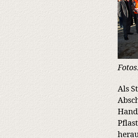
Fotos
Als S
Absch
Handl
Pflas
herau