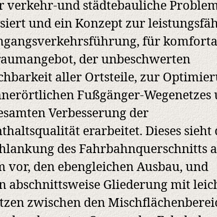
r verkehr-und städtebauliche Proble
siert und ein Konzept zur leistungsfä
gangsverkehrsführung, für komforta
raumangebot, der unbeschwerten
chbarkeit aller Ortsteile, zur Optimie
nnerörtlichen Fußgänger-Wegenetzes
esamten Verbesserung der
thaltsqualität erarbeitet. Dieses sieht 
hlankung des Fahrbahnquerschnitts a
m vor, den ebengleichen Ausbau, und
n abschnittsweise Gliederung mit leic
tzen zwischen den Mischflächenbere