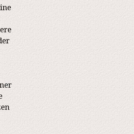
ine
t
iere
der
iner
e
zen