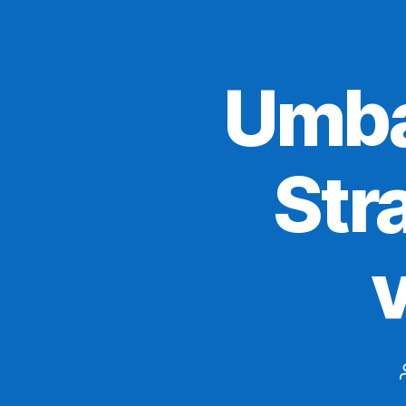
Umba
Stra