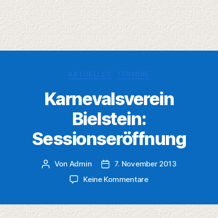
Kategorien
AKTUELLES
TERMINE
Karnevalsverein
Bielstein:
Sessionseröffnung
Von
Admin
7. November 2013
Beitragsautor
Veröffentlichungsdatum
zu
Keine Kommentare
Karnevalsverein
Bielstein:
Sessionseröffnung