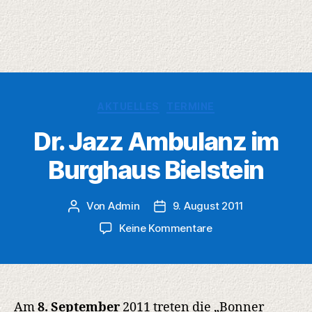
Kategorien
AKTUELLES
TERMINE
Dr. Jazz Ambulanz im
Burghaus Bielstein
Von
Admin
9. August 2011
Beitragsautor
Veröffentlichungsdatum
zu
Keine Kommentare
Dr.
Jazz
Ambulanz
im
Burghaus
Am
8. September
2011 treten die „Bonner