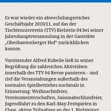
des
TTV
Bielstein
04:
Es war wieder ein abwechslungsreiches
Erfolgreiche
Geschäftsjahr 2010/11, auf das der
Saison
Tischtennisverein (TTV) Bielstein 04 bei seiner
2010/11
Jahreshauptversammlung in der Gaststätte
–
„Oberbantenberger Hof“ zurückblicken
Jugendwartin
konnte.
Elke
Scholten
Vorsitzender Alfred Kubeile ließ in seiner
mit
viel
Begrüßung die zahlreichen Aktivitäten
Beifall
innerhalb des TTV 04 Revue passieren – und
verabschiedet
rief die Veranstaltungen außerhalb des
normalen Spielbetriebes nochmals in
Erinnerung: Weihnachtsfeier,
Vereinsmeisterschaften, Saisonabschlussfeier,
Jugendfahrt zu den Karl-May-Festspielen in
Elspe, aktive Teilnahme an der 1. Bielsteiner