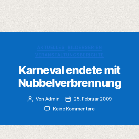
Kategorien
AKTUELLES
BILDERSERIEN
VERANSTALTUNGSBERICHTE
Karneval endete mit
Nubbelverbrennung
Von
Admin
25. Februar 2009
Beitragsautor
Veröffentlichungsdatum
zu
Keine Kommentare
Karneval
endete
mit
Nubbelverbrennung