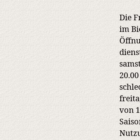
Die F
im Bi
Öffnu
diens
samst
20.00
schle
freit
von 1
Saiso
Nutzu