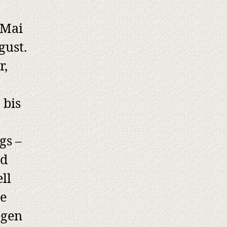
 Mai
gust.
r,
 bis
gs –
nd
ll
re
egen