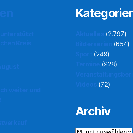
ten
Kategorie
 unterstützt
Aktuelles
(2.797)
chen Kreis
Bilderserien
(654)
Sport
(249)
Termine
(928)
 August
Veranstaltungsber
Videos
(72)
ch weiter und
s
Archiv
stverkauf
Archiv