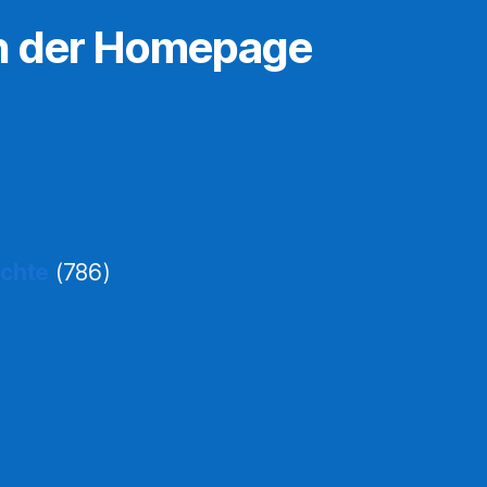
n der Homepage
ichte
(786)