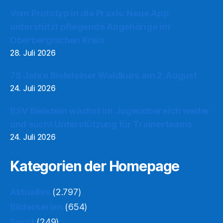
Vom Prototyp in die Praxis: Neue App
unterstützt pflegende Angehörige im
Oberbergischen Kreis
28. Juli 2026
75 Jahre Bielsteiner Waldkurs am 2. August
24. Juli 2026
BSV Bielstein wächst im Jugendbereich weiter
und sucht Unterstützung für Trainerteams
24. Juli 2026
Kategorien der Homepage
Aktuelles
(2.797)
Bilderserien
(654)
Sport
(249)