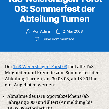
08: Sommerfest der
Abteilung Turnen
Von
Admin
2. Mai 2008
Beitragsautor
Veröffentlichungsdatum
zu
Keine Kommentare
TuS
Weiershagen-
Forst
08:
Sommerfest
Der
TuS Weiershagen-Forst 08
lädt alle TuS-
der
Mitglieder und Freunde zum Sommerfest der
Abteilung
Abteilung Turnen, am 30.05.08, ab 15:30 Uhr
Turnen
ein. Angeboten werden:
Abnahme des DTB-Sportabzeichens (ab
Jahrgang 2000 und älter) (Anmeldung bis
18.05.08 erforderlich!)