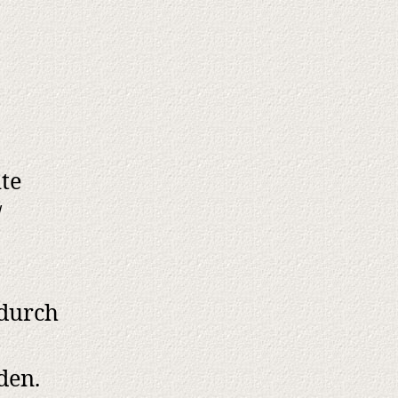
te
/
 durch
den.