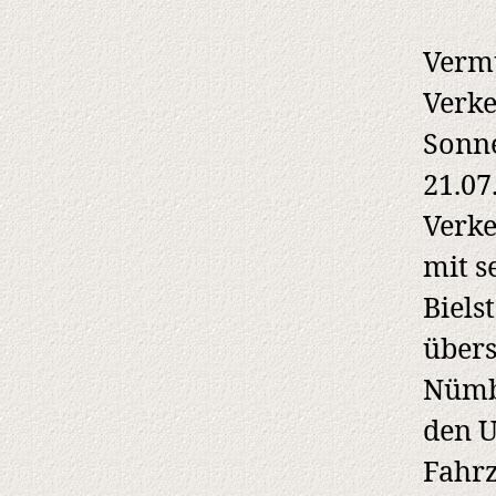
Vermu
Verke
Sonne
21.07
Verke
mit s
Biels
übers
Nümbr
den U
Fahrz