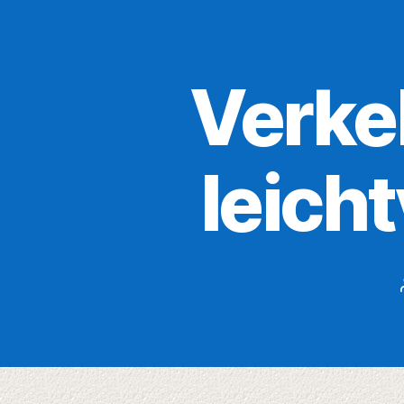
Verkeh
leich