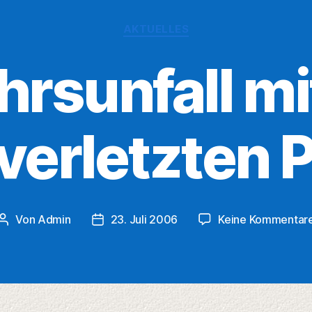
Kategorien
AKTUELLES
rsunfall mi
tverletzten 
Von
Admin
23. Juli 2006
Keine Kommentar
Beitragsautor
Veröffentlichungsdatum