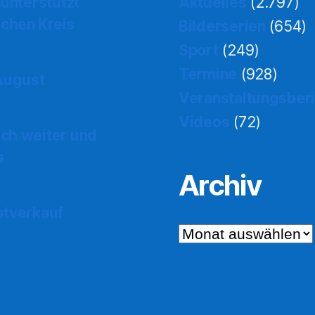
 unterstützt
Aktuelles
(2.797)
chen Kreis
Bilderserien
(654)
Sport
(249)
Termine
(928)
 August
Veranstaltungsber
Videos
(72)
ch weiter und
s
Archiv
stverkauf
Archiv