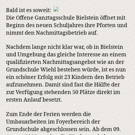
startet
mit
Bald ist es soweit:
23
Die Offene Ganztagsschule Bielstein öffnet mit
Kindern
Beginn des neuen Schuljahres ihre Pforten und
nimmt den Nachmittagsbetrieb auf.
Nachdem lange nicht klar war, ob in Bielstein
und Umgebung das gleiche Interesse an einem
qualifizierten Nachmittagsangebot wie an der
Grundschule Wiehl bestehen würde, ist es nun
ein schöner Erfolg mit 23 Kindern den Betrieb
aufzunehmen. Damit sind fast die Hälfte der
zur Verfügung stehenden 50 Plätze direkt im
ersten Anlauf besetzt.
Zum Ende der Ferien werden die
Umbauarbeiten im Foyerbereich der
Grundschule abgeschlossen sein. Ab dem 09.