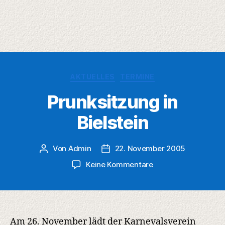
Kategorien
AKTUELLES
TERMINE
Prunksitzung in
Bielstein
Von
Admin
22. November 2005
Beitragsautor
Veröffentlichungsdatum
zu
Keine Kommentare
Prunksitzung
in
Bielstein
Am 26. November lädt der Karnevalsverein