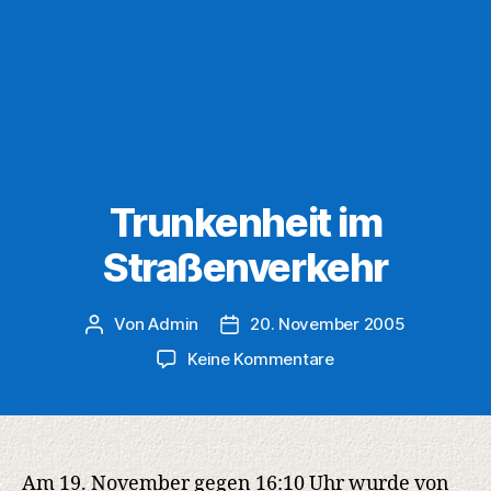
Trunkenheit im
Straßenverkehr
Von
Admin
20. November 2005
Beitragsautor
Veröffentlichungsdatum
zu
Keine Kommentare
Trunkenheit
im
Straßenverkehr
Am 19. November gegen 16:10 Uhr wurde von