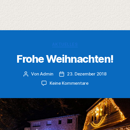
Kategorien
AKTUELLES
Frohe Weihnachten!
Von
Admin
23. Dezember 2018
Beitragsautor
Veröffentlichungsdatum
zu
Keine Kommentare
Frohe
Weihnachten!