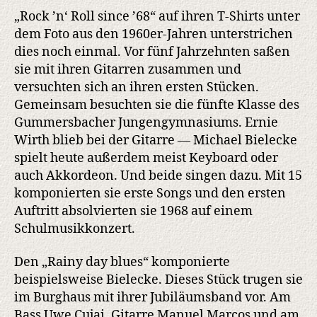
„Rock ’n‘ Roll since ’68“ auf ihren T-Shirts unter
dem Foto aus den 1960er-Jahren unterstrichen
dies noch einmal. Vor fünf Jahrzehnten saßen
sie mit ihren Gitarren zusammen und
versuchten sich an ihren ersten Stücken.
Gemeinsam besuchten sie die fünfte Klasse des
Gummersbacher Jungengymnasiums. Ernie
Wirth blieb bei der Gitarre — Michael Bielecke
spielt heute außerdem meist Keyboard oder
auch Akkordeon. Und beide singen dazu. Mit 15
komponierten sie erste Songs und den ersten
Auftritt absolvierten sie 1968 auf einem
Schulmusikkonzert.
Den „Rainy day blues“ komponierte
beispielsweise Bielecke. Dieses Stück trugen sie
im Burghaus mit ihrer Jubiläumsband vor. Am
Bass Uwe Cujai, Gitarre Manuel Marcos und am