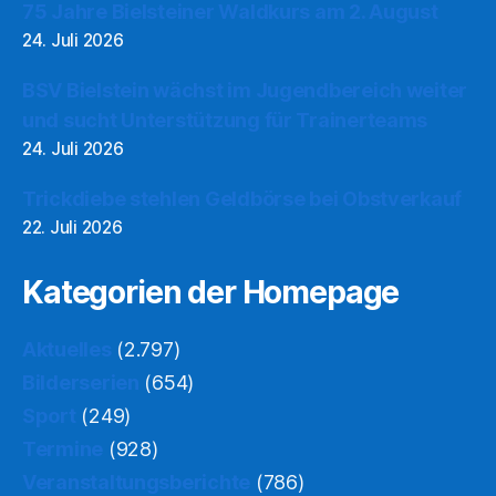
75 Jahre Bielsteiner Waldkurs am 2. August
24. Juli 2026
BSV Bielstein wächst im Jugendbereich weiter
und sucht Unterstützung für Trainerteams
24. Juli 2026
Trickdiebe stehlen Geldbörse bei Obstverkauf
22. Juli 2026
Kategorien der Homepage
Aktuelles
(2.797)
Bilderserien
(654)
Sport
(249)
Termine
(928)
Veranstaltungsberichte
(786)