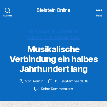
Bielstein Online
Suchen
Menü
Kategorien
AKTUELLES
BILDERSERIEN
VERANSTALTUNGSBERICHTE
Musikalische
Verbindung ein halbes
Jahrhundert lang
Von
Admin
15. September 2018
Beitragsautor
Veröffentlichungsdatum
zu
Keine Kommentare
Musikalische
Verbindung
ein