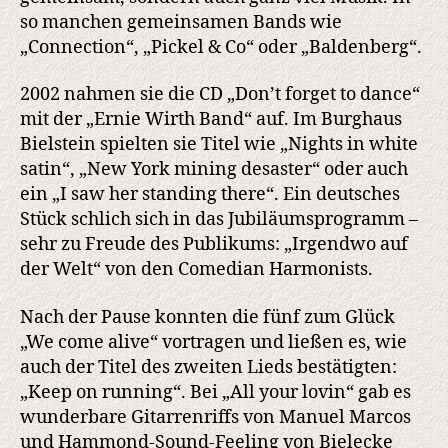
so manchen gemeinsamen Bands wie
„Connection“, „Pickel & Co“ oder „Baldenberg“.
2002 nahmen sie die CD „Don’t forget to dance“
mit der „Ernie Wirth Band“ auf. Im Burghaus
Bielstein spielten sie Titel wie „Nights in white
satin“, „New York mining desaster“ oder auch
ein „I saw her standing there“. Ein deutsches
Stück schlich sich in das Jubiläumsprogramm –
sehr zu Freude des Publikums: „Irgendwo auf
der Welt“ von den Comedian Harmonists.
Nach der Pause konnten die fünf zum Glück
„We come alive“ vortragen und ließen es, wie
auch der Titel des zweiten Lieds bestätigten:
„Keep on running“. Bei „All your lovin“ gab es
wunderbare Gitarrenriffs von Manuel Marcos
und Hammond-Sound-Feeling von Bielecke