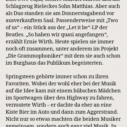
Schlagzeug Bieleckes Sohn Matthias. Aber auch
als Duo standen sie am Donnerstagabend vor
ausverkauftem Saal. Passenderweise mit „Two
of us“ – ein Stück aus der „Let it be“-LP der
Beatles. „So haben wir quasi angefangen“,
erzählt Ernie Wirth. Heute spielen sie immer
noch oft zusammen, unter anderem im Projekt
„Die Grammophoniker“ mit dem sie auch schon
im Burghaus das Publikum begeisterten.
Springsteen gehörte immer schon zu ihren
Favoriten. Wobei der wohl eher bei der Musik
auf die Idee kam mit einem hübschen Mädchen
im Sportwagen über den Highway zu fahren,
vermutete Wirth – er dachte da eher an eine
Kiste Bier im Auto und dann zum Aggerstrand.
Nicht nur so etwas machten die beiden Musiker
gemeinsam, sondern auch ganz viel Musik. In