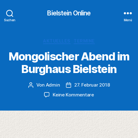
Bielstein Online
Suchen
Menü
Kategorien
AKTUELLES
TERMINE
Mongolischer Abend im
Burghaus Bielstein
Von
Admin
27. Februar 2018
Beitragsautor
Veröffentlichungsdatum
zu
Keine Kommentare
Mongolischer
Abend
im
Burghaus
Bielstein