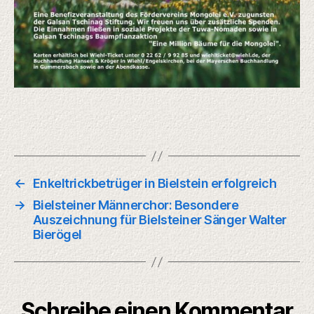
←
Enkeltrickbetrüger in Bielstein erfolgreich
→
Bielsteiner Männerchor: Besondere
Auszeichnung für Bielsteiner Sänger Walter
Bierögel
Schreibe einen Kommentar