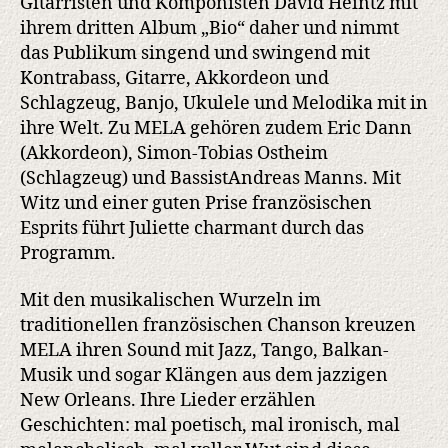
Gitarristen und Komponisten David Heintz mit
ihrem dritten Album „Bio“ daher und nimmt
das Publikum singend und swingend mit
Kontrabass, Gitarre, Akkordeon und
Schlagzeug, Banjo, Ukulele und Melodika mit in
ihre Welt. Zu MELA gehören zudem Eric Dann
(Akkordeon), Simon-Tobias Ostheim
(Schlagzeug) und BassistAndreas Manns. Mit
Witz und einer guten Prise französischen
Esprits führt Juliette charmant durch das
Programm.
Mit den musikalischen Wurzeln im
traditionellen französischen Chanson kreuzen
MELA ihren Sound mit Jazz, Tango, Balkan-
Musik und sogar Klängen aus dem jazzigen
New Orleans. Ihre Lieder erzählen
Geschichten: mal poetisch, mal ironisch, mal