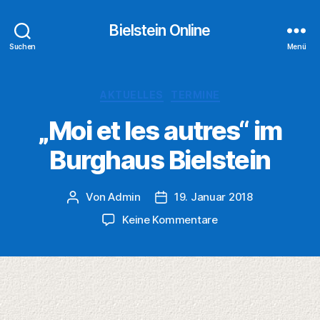
Bielstein Online
Suchen
Menü
Kategorien
AKTUELLES
TERMINE
„Moi et les autres“ im
Burghaus Bielstein
Von
Admin
19. Januar 2018
Beitragsautor
Veröffentlichungsdatum
zu
Keine Kommentare
„Moi
et
les
autres“
im
Burghaus