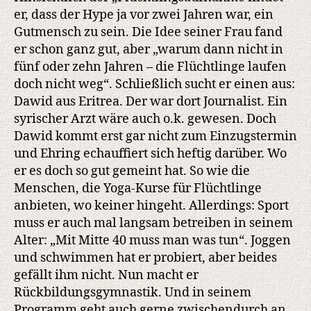
er, dass der Hype ja vor zwei Jahren war, ein
Gutmensch zu sein. Die Idee seiner Frau fand
er schon ganz gut, aber „warum dann nicht in
fünf oder zehn Jahren – die Flüchtlinge laufen
doch nicht weg“. Schließlich sucht er einen aus:
Dawid aus Eritrea. Der war dort Journalist. Ein
syrischer Arzt wäre auch o.k. gewesen. Doch
Dawid kommt erst gar nicht zum Einzugstermin
und Ehring echauffiert sich heftig darüber. Wo
er es doch so gut gemeint hat. So wie die
Menschen, die Yoga-Kurse für Flüchtlinge
anbieten, wo keiner hingeht. Allerdings: Sport
muss er auch mal langsam betreiben in seinem
Alter: „Mit Mitte 40 muss man was tun“. Joggen
und schwimmen hat er probiert, aber beides
gefällt ihm nicht. Nun macht er
Rückbildungsgymnastik. Und in seinem
Programm geht auch gerne zwischendurch an