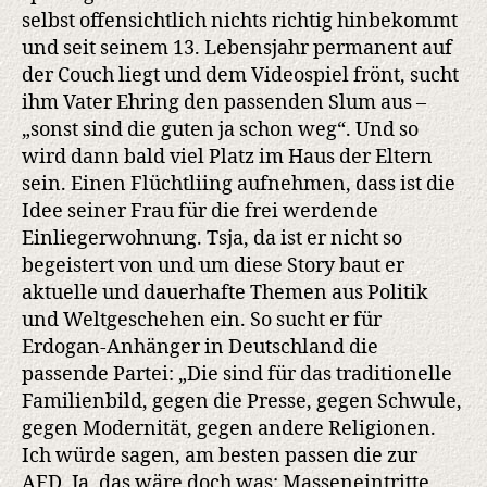
selbst offensichtlich nichts richtig hinbekommt
und seit seinem 13. Lebensjahr permanent auf
der Couch liegt und dem Videospiel frönt, sucht
ihm Vater Ehring den passenden Slum aus –
„sonst sind die guten ja schon weg“. Und so
wird dann bald viel Platz im Haus der Eltern
sein. Einen Flüchtliing aufnehmen, dass ist die
Idee seiner Frau für die frei werdende
Einliegerwohnung. Tsja, da ist er nicht so
begeistert von und um diese Story baut er
aktuelle und dauerhafte Themen aus Politik
und Weltgeschehen ein. So sucht er für
Erdogan-Anhänger in Deutschland die
passende Partei: „Die sind für das traditionelle
Familienbild, gegen die Presse, gegen Schwule,
gegen Modernität, gegen andere Religionen.
Ich würde sagen, am besten passen die zur
AFD. Ja, das wäre doch was: Masseneintritte