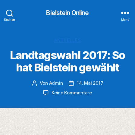
Bielstein Online
Suchen
Menü
Kategorien
AKTUELLES
Landtagswahl 2017: So
hat Bielstein gewählt
Von
Admin
14. Mai 2017
Beitragsautor
Veröffentlichungsdatum
zu
Keine Kommentare
Landtagswahl
2017:
So
hat
Bielstein
gewählt