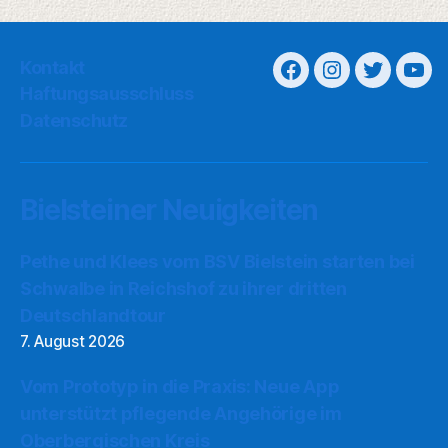
Kontakt
Haftungsausschluss
Datenschutz
Bielsteiner Neuigkeiten
Pethe und Klees vom BSV Bielstein starten bei
Schwalbe in Reichshof zu ihrer dritten
Deutschlandtour
7. August 2026
Vom Prototyp in die Praxis: Neue App
unterstützt pflegende Angehörige im
Oberbergischen Kreis