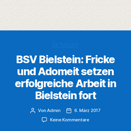
Kategorien
AKTUELLES
BSV Bielstein: Fricke
und Adomeit setzen
erfolgreiche Arbeit in
Bielstein fort
Von
Admin
6. März 2017
Beitragsautor
Veröffentlichungsdatum
zu
Keine Kommentare
BSV