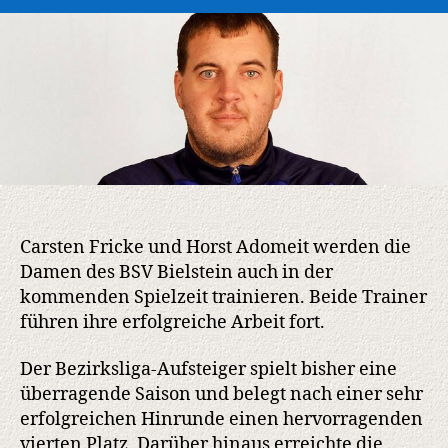
Bielstein:
Fricke
und
Adomeit
setzen
erfolgreiche
Arbeit
in
Bielstein
fort
Carsten Fricke und Horst Adomeit werden die
Damen des BSV Bielstein auch in der
kommenden Spielzeit trainieren. Beide Trainer
führen ihre erfolgreiche Arbeit fort.
Der Bezirksliga-Aufsteiger spielt bisher eine
überragende Saison und belegt nach einer sehr
erfolgreichen Hinrunde einen hervorragenden
vierten Platz. Darüber hinaus erreichte die