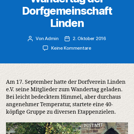
Dorfgemeinschaft
Linden
Von
Admin
2. Oktober 2016
Beitragsautor
Veröffentlichungsdatum
zu
Keine Kommentare
Wandertag
der
Dorfgemeinschaft
Linden
Am 17. September hatte der Dorfverein Linden
e.V. seine Mitglieder zum Wandertag geladen.
Bei leicht bedecktem Himmel, aber durchaus
angenehmer Temperatur, startete eine 40-
köpfige Gruppe zu diversen Etappenzielen.