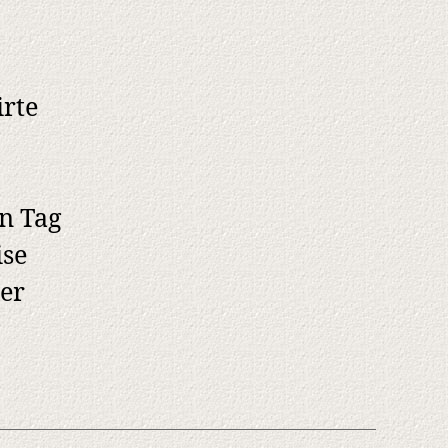
irte
n Tag
ise
der