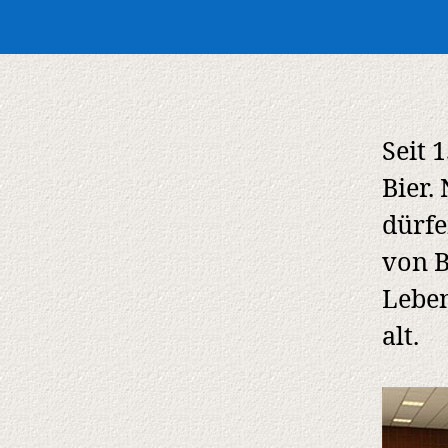
Seit 
Bier.
dürfe
von B
Leben
alt.