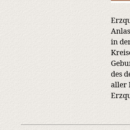
Erzqu
Anlas
in de
Kreis
Gebur
des d
aller
Erzqu