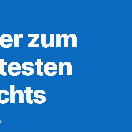
ier zum
testen
chts
zu
e
Erzquell