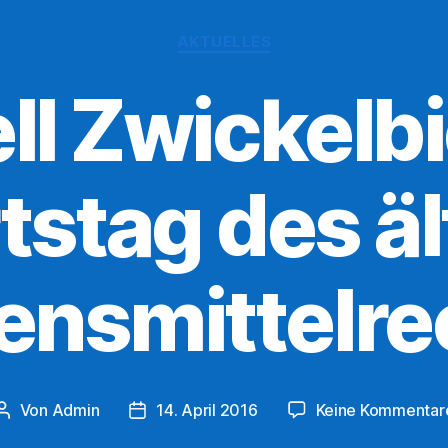
Kategorien
AKTUELLES
ll Zwickelb
tstag des äl
ensmittelre
Von
Admin
14. April 2016
Keine Kommentar
Beitragsautor
Veröffentlichungsdatum