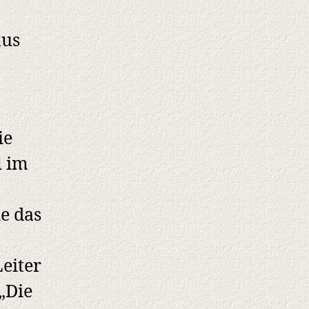
aus
ie
l im
ie das
eiter
 „Die