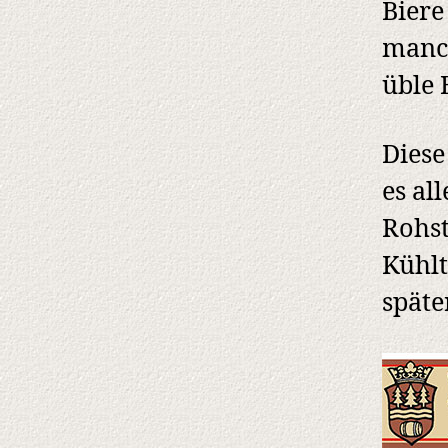
Biere
manch
üble 
Diese
es al
Rohst
Kühlt
späte