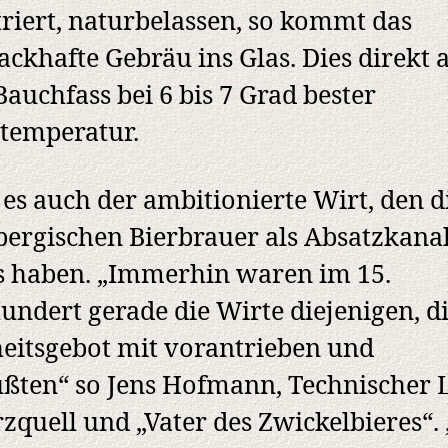
triert, naturbelassen, so kommt das
ckhafte Gebräu ins Glas. Dies direkt 
auchfass bei 6 bis 7 Grad bester
temperatur.
t es auch der ambitionierte Wirt, den d
ergischen Bierbrauer als Absatzkana
 haben. „Immerhin waren im 15.
undert gerade die Wirte diejenigen, d
eitsgebot mit vorantrieben und
ßten“ so Jens Hofmann, Technischer L
rzquell und „Vater des Zwickelbieres“.