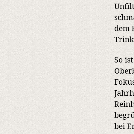
Unfil
schma
dem B
Trink
So is
Oberb
Fokus
Jahrh
Reinh
begrü
bei E