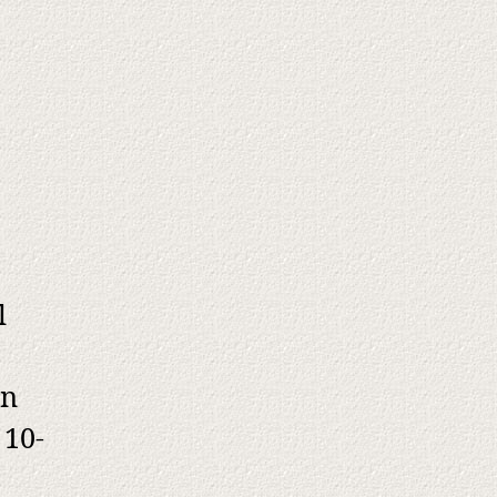
l
in
 10-