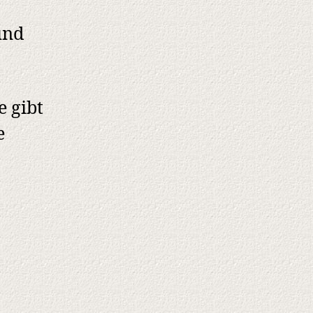
und
e gibt
e