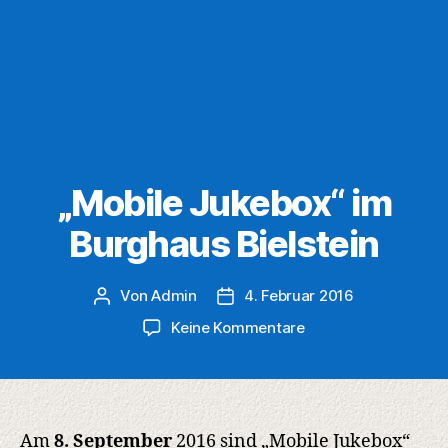
„Mobile Jukebox“ im
Burghaus Bielstein
Von
Admin
4. Februar 2016
Beitragsautor
Veröffentlichungsdatum
zu
Keine Kommentare
„Mobile
Jukebox“
im
Burghaus
Bielstein
Am
8. September
2016 sind „Mobile Jukebox“