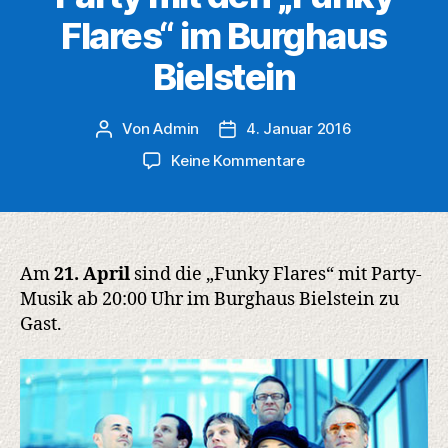
Flares“ im Burghaus
Bielstein
Von
Admin
4. Januar 2016
Beitragsautor
Veröffentlichungsdatum
zu
Keine Kommentare
Party
mit
den
„Funky
Flares“
Am
21. April
sind die „Funky Flares“ mit Party-
im
Musik ab 20:00 Uhr im Burghaus Bielstein zu
Burghaus
Gast.
Bielstein