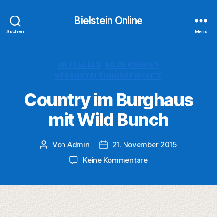
Bielstein Online
Suchen
Menü
Kategorien
AKTUELLES
BILDERSERIEN
VERANSTALTUNGSBERICHTE
Country im Burghaus
mit Wild Bunch
Von
Admin
21. November 2015
Beitragsautor
Veröffentlichungsdatum
zu
Keine Kommentare
Country
im
Burghaus
mit
Wild