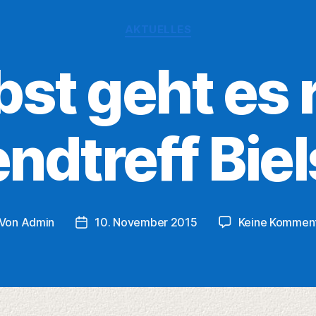
Kategorien
AKTUELLES
bst geht es 
ndtreff Biel
Von
Admin
10. November 2015
Keine Kommen
itragsautor
Veröffentlichungsdatum