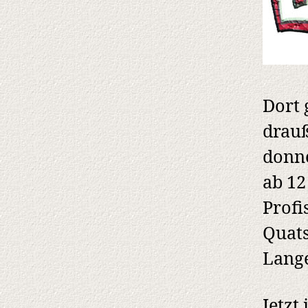
Dort 
drauß
donne
ab 12
Profi
Quats
Lange
Jetzt