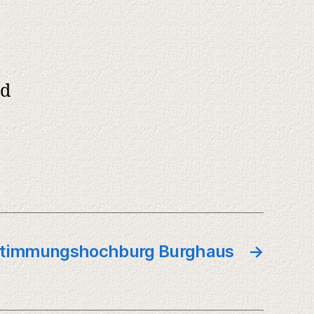
nd
timmungshochburg Burghaus
→