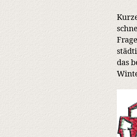
Kurze
schne
Frage
städt
das b
Winte