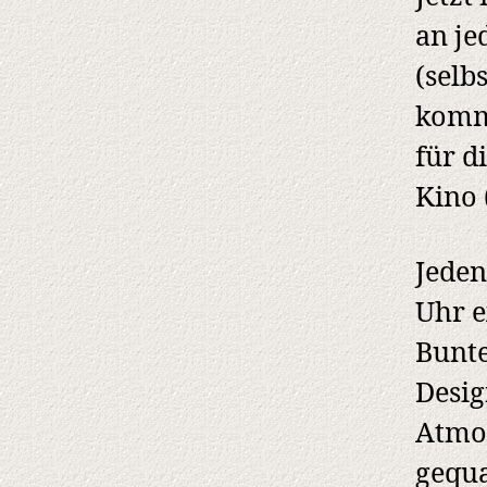
an je
(selb
kommt
für 
Kino 
Jeden
Uhr e
Bunte
Desig
Atmos
gequa