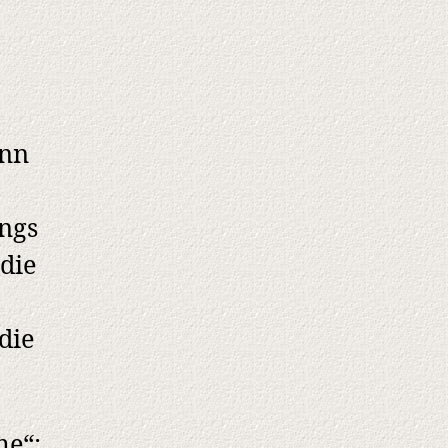
enn
ungs
 die
die
me“: