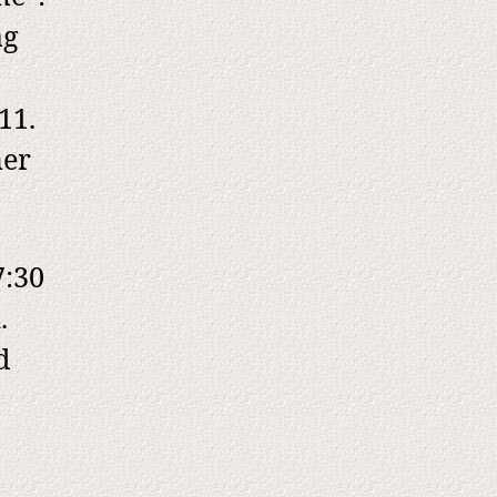
ag
11.
her
7:30
.
d