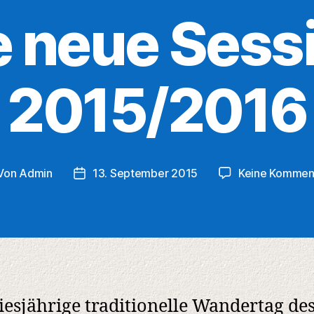
e neue Sess
2015/2016
Von
Admin
13. September 2015
Keine Kommen
tragsautor
Veröffentlichungsdatum
iesjährige traditionelle Wandertag de