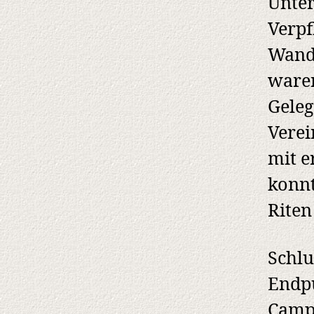
Unter
Verpf
Wande
ware
Geleg
Verei
mit e
konnt
Riten
Schlu
Endp
Campi