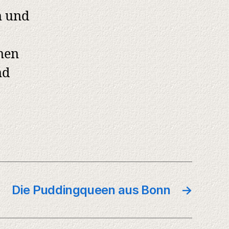
n und
nen
nd
Die Puddingqueen aus Bonn
→