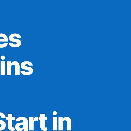
es
ins
tart in