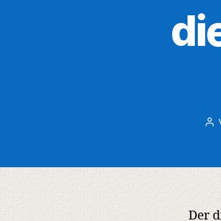
di
Bei
Der d