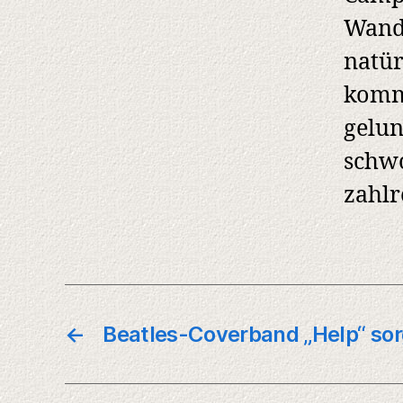
Wand
natür
komme
gelun
schwo
zahlr
←
Beatles-Coverband „Help“ so