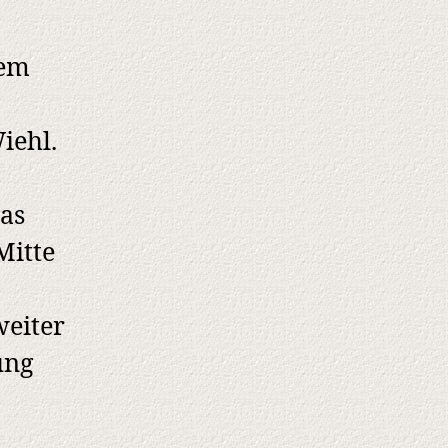
sem
iehl.
as
Mitte
weiter
ung