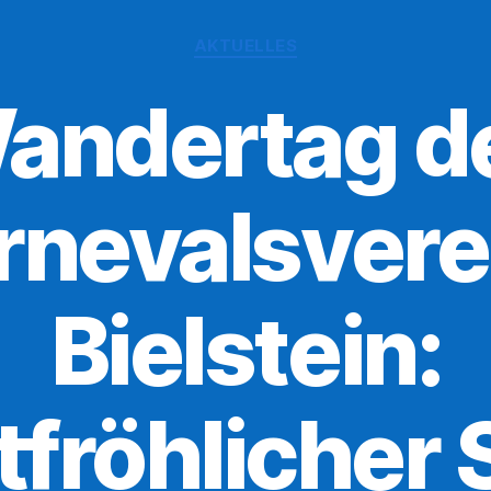
Kategorien
AKTUELLES
andertag d
rnevalsvere
Bielstein:
fröhlicher S