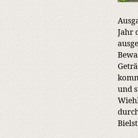
Ausga
Jahr 
ausge
Bewaf
Geträ
komme
und s
Wiehl
durch
Bielst