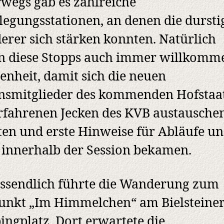
wegs gab es zahlreiche
legungsstationen, an denen die dursti
rer sich stärken konnten. Natürlich
n diese Stopps auch immer willkomm
enheit, damit sich die neuen
nsmitglieder des kommenden Hofstaa
rfahrenen Jecken des KVB austausche
en und erste Hinweise für Abläufe u
 innerhalb der Session bekamen.
ssendlich führte die Wanderung zum
unkt „Im Himmelchen“ am Bielsteine
ngplatz. Dort erwartete die