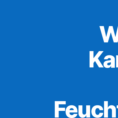
W
Ka
Feucht