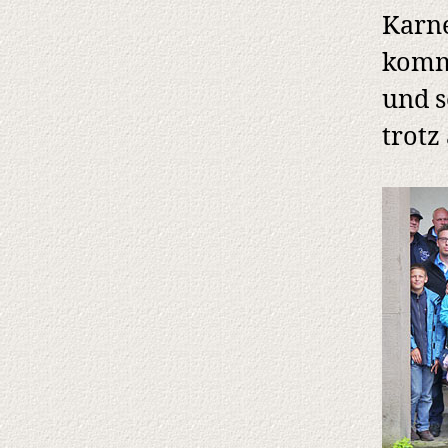
Karne
komme
und s
trotz