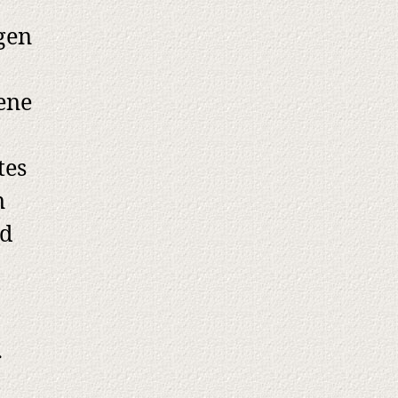
gen
ene
tes
n
nd
r