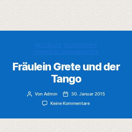
Kategorien
AKTUELLES
BILDERSERIEN
VERANSTALTUNGSBERICHTE
Fräulein Grete und der
Tango
Von
Admin
30. Januar 2015
Beitragsautor
Veröffentlichungsdatum
zu
Keine Kommentare
Fräulein
Grete
und
der