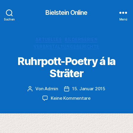
Bielstein Online
Suchen
Menü
Kategorien
AKTUELLES
BILDERSERIEN
VERANSTALTUNGSBERICHTE
Ruhrpott-Poetry á la
Sträter
Von
Admin
15. Januar 2015
Beitragsautor
Veröffentlichungsdatum
zu
Keine Kommentare
Ruhrpott-
Poetry
á
la
Sträter