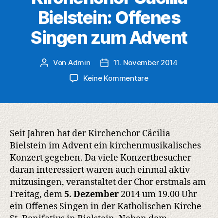
Bielstein: Offenes
Singen zum Advent
Von
Admin
11. November 2014
Beitragsautor
Veröffentlichungsdatum
zu
Keine Kommentare
Kirchenchor
Cäcilia
Bielstein:
Offenes
Singen
Seit Jahren hat der Kirchenchor Cäcilia
zum
Bielstein im Advent ein kirchenmusikalisches
Advent
Konzert gegeben. Da viele Konzertbesucher
daran interessiert waren auch einmal aktiv
mitzusingen, veranstaltet der Chor erstmals am
Freitag, dem
5. Dezember
2014 um 19.00 Uhr
ein Offenes Singen in der Katholischen Kirche