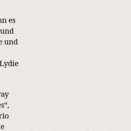
nn es
 und
e und
 Lydie
ray
s“,
rio
te