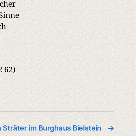
scher
Sinne
ch-
2 62)
 Sträter im Burghaus Bielstein
→