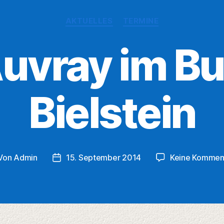
Kategorien
AKTUELLES
TERMINE
Auvray im B
Bielstein
Von
Admin
15. September 2014
Keine Kommen
tragsautor
Veröffentlichungsdatum