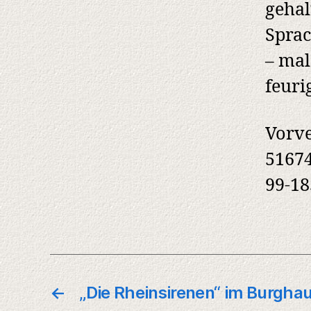
gehal
Sprac
– mal
feuri
Vorve
51674
99-18
←
„Die Rheinsirenen“ im Burghau