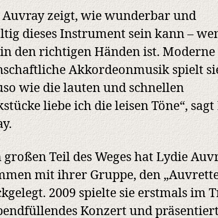
 Auvray zeigt, wie wunderbar und
ältig dieses Instrument sein kann – we
in den richtigen Händen ist. Moderne
nschaftliche Akkordeonmusik spielt si
so wie die lauten und schnellen
stücke liebe ich die leisen Töne“, sagt
y.
 großen Teil des Weges hat Lydie Auv
men mit ihrer Gruppe, den „Auvrette
kgelegt. 2009 spielte sie erstmals im T
bendfüllendes Konzert und präsentier