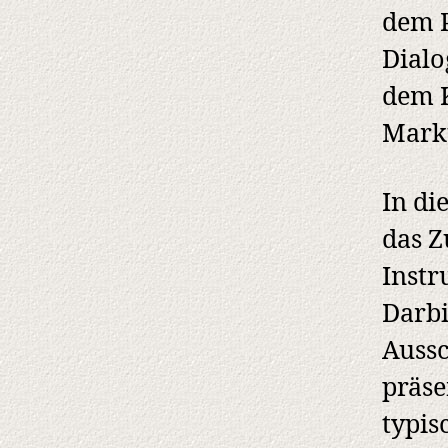
dem P
Dialo
dem K
Marku
In di
das Z
Instr
Darb
Aussc
präse
typis