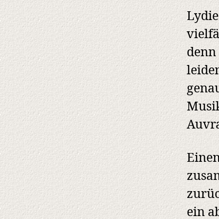
Lydie
vielf
denn 
leide
genau
Musik
Auvra
Einen
zusam
zurüc
ein a