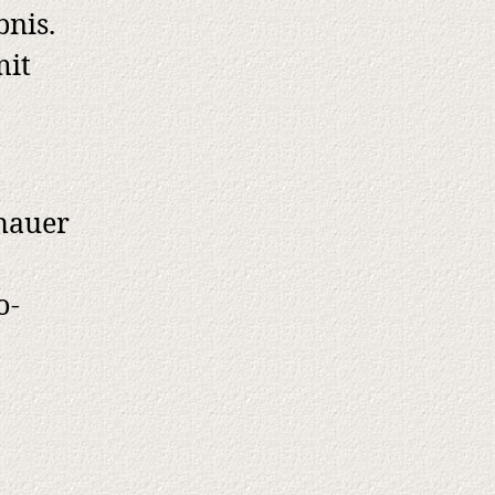
nis.
mit
.
hauer
o-