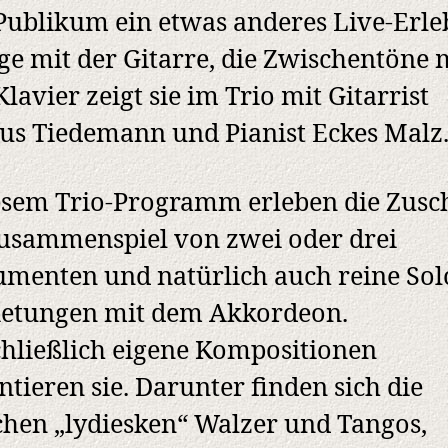
ublikum ein etwas anderes Live-Erleb
ge mit der Gitarre, die Zwischentöne 
lavier zeigt sie im Trio mit Gitarrist
s Tiedemann und Pianist Eckes Malz
esem Trio-Programm erleben die Zusc
usammenspiel von zwei oder drei
umenten und natürlich auch reine Sol
ietungen mit dem Akkordeon.
hließlich eigene Kompositionen
ntieren sie. Darunter finden sich die
chen „lydiesken“ Walzer und Tangos,