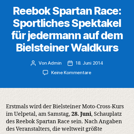
Reebok Spartan Race:
Sportliches Spektakel
für jedermann auf dem
Bielsteiner Waldkurs
Von
Admin
18. Juni 2014
Beitragsautor
Veröffentlichungsdatum
zu
Keine Kommentare
Reebok
Spartan
Race:
Sportliches
Spektakel
Erstmals wird der Bielsteiner Moto-Cross-Kurs
für
im Uelpetal, am Samstag,
28. Juni
, Schauplatz
jedermann
des Reebok Spartan Race sein. Nach Angaben
auf
des Veranstalters, die weltweit größte
dem