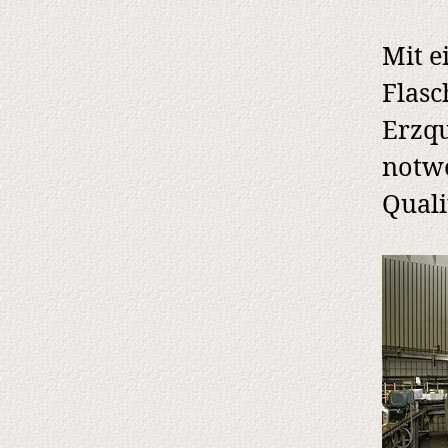
Mit e
Flasc
Erzqu
notwe
Quali