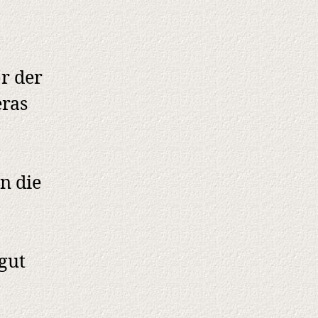
r der
eras
n die
gut