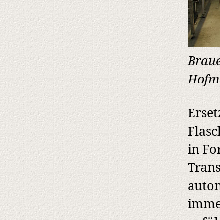
Braue
Hofma
Erset
Flasc
in Fo
Trans
autom
immer