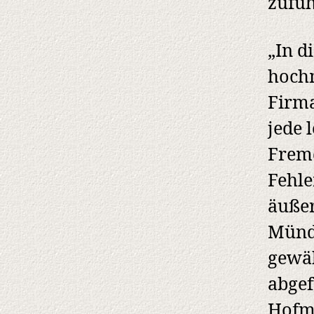
zufüh
„In d
hochm
Firma
jede 
Fremd
Fehle
äußer
Münd
gewäh
abgef
Hofma