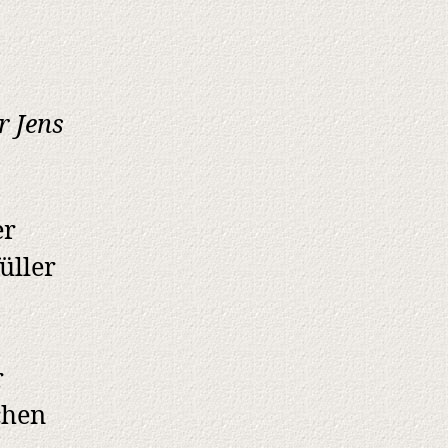
r Jens
er
üller
r
chen