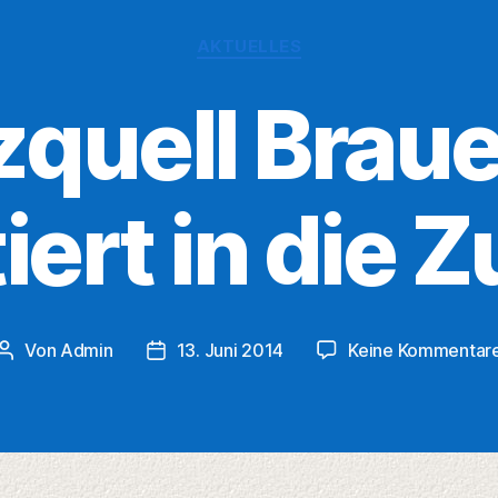
Kategorien
AKTUELLES
zquell Braue
iert in die 
Von
Admin
13. Juni 2014
Keine Kommentar
Beitragsautor
Veröffentlichungsdatum