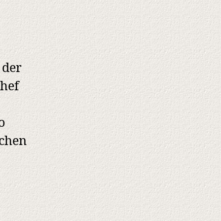
 der
chef
o
schen