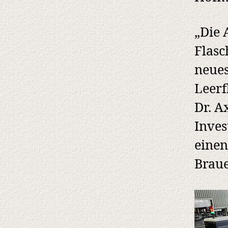
„Die 
Flasc
neues
Leerf
Dr. A
Inves
einen
Braue