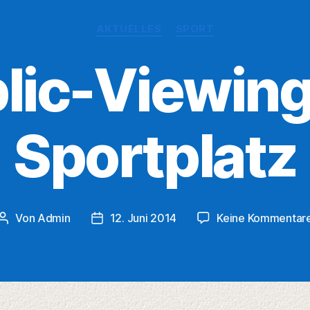
Kategorien
AKTUELLES
SPORT
lic-Viewin
Sportplatz
Von
Admin
12. Juni 2014
Keine Kommentar
Beitragsautor
Veröffentlichungsdatum