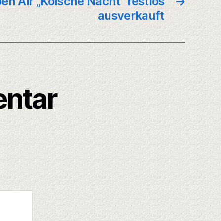
en Air „Kölsche Nacht“ restlos
→
ausverkauft
entar