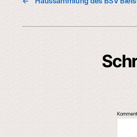
←
Haussammlung des BSV Biels
Schr
Kommen