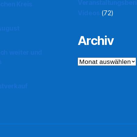
Veranstaltungsber
chen Kreis
Videos
(72)
 August
Archiv
ch weiter und
Archiv
s
stverkauf