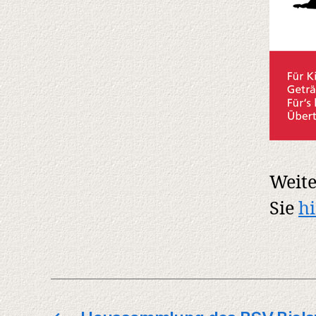
Weite
Sie
h