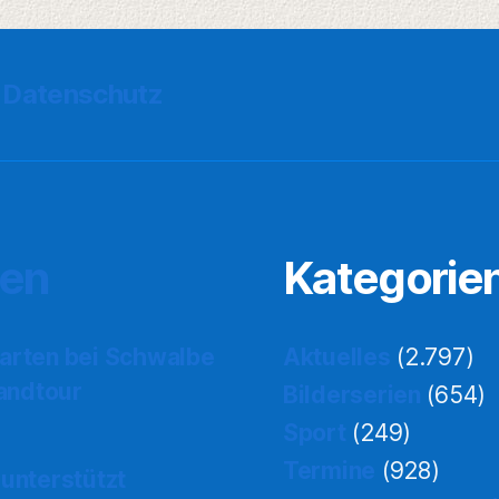
Datenschutz
ten
Kategorie
tarten bei Schwalbe
Aktuelles
(2.797)
landtour
Bilderserien
(654)
Sport
(249)
Termine
(928)
 unterstützt