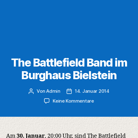
The Battlefield Band im
Burghaus Bielstein
Von
Admin
14. Januar 2014
Beitragsautor
Veröffentlichungsdatum
zu
Keine Kommentare
The
Battlefield
Band
im
Burghaus
Am
30. Januar
, 20:00 Uhr, sind The Battlefield