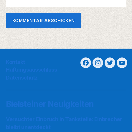
Kontakt
Haftungsausschluss
Datenschutz
Bielsteiner Neuigkeiten
Versuchter Einbruch in Tankstelle: Einbrecher
bleibt unentdeckt