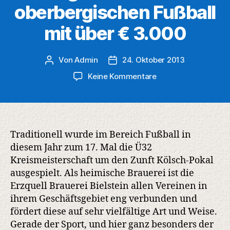
oberbergischen Fußball
mit über € 3.000
Von
Admin
24. Oktober 2013
Beitragsautor
Veröffentlichungsdatum
zu
Keine Kommentare
17.
Ü32
Kreismeisterschaft
um
den
Traditionell wurde im Bereich Fußball in
Zunft
diesem Jahr zum 17. Mal die Ü32
Kölsch-
Kreismeisterschaft um den Zunft Kölsch-Pokal
Pokal
ausgespielt. Als heimische Brauerei ist die
im
Erzquell Brauerei Bielstein allen Vereinen in
Jahr
ihrem Geschäftsgebiet eng verbunden und
2013:
fördert diese auf sehr vielfältige Art und Weise.
Erzquell
Brauerei
Gerade der Sport, und hier ganz besonders der