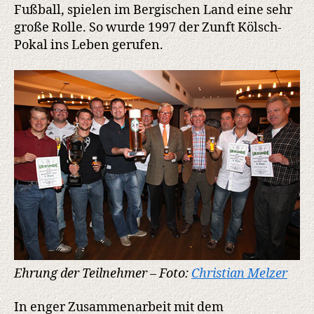
fördert
Fußball, spielen im Bergischen Land eine sehr
Jugendarbeit
große Rolle. So wurde 1997 der Zunft Kölsch-
im
Pokal ins Leben gerufen.
oberbergischen
Fußball
mit
über
€
3.000
Ehrung der Teilnehmer – Foto:
Christian Melzer
In enger Zusammenarbeit mit dem