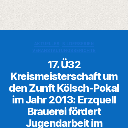
Kategorien
AKTUELLES
BILDERSERIEN
VERANSTALTUNGSBERICHTE
17. Ü32
Kreismeisterschaft um
den Zunft Kölsch-Pokal
im Jahr 2013: Erzquell
Brauerei fördert
Jugendarbeit im