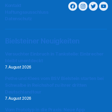
Kontakt
Haftungsausschluss
Datenschutz
Bielsteiner Neuigkeiten
Versuchter Einbruch in Tankstelle: Einbrecher
bleibt unentdeckt
7. August 2026
Pethe und Klees vom BSV Bielstein starten bei
Schwalbe in Reichshof zu ihrer dritten
Deutschlandtour
7. August 2026
Vom Prototyp in die Praxis: Neue App