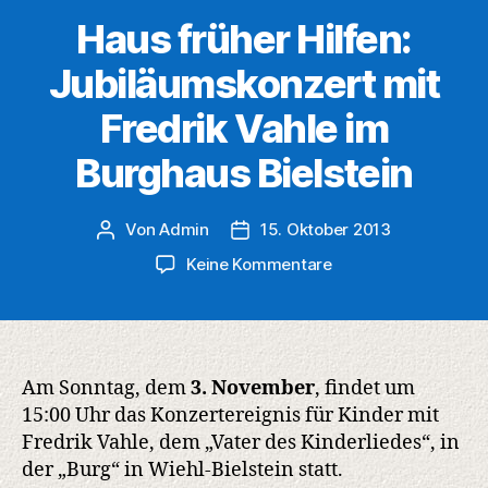
Haus früher Hilfen:
Jubiläumskonzert mit
Fredrik Vahle im
Burghaus Bielstein
Von
Admin
15. Oktober 2013
Beitragsautor
Veröffentlichungsdatum
zu
Keine Kommentare
Haus
früher
Hilfen:
Jubiläumskonzert
mit
Am Sonntag, dem
3. November
, findet um
Fredrik
15:00 Uhr das Konzertereignis für Kinder mit
Vahle
Fredrik Vahle, dem „Vater des Kinderliedes“, in
im
der „Burg“ in Wiehl-Bielstein statt.
Burghaus