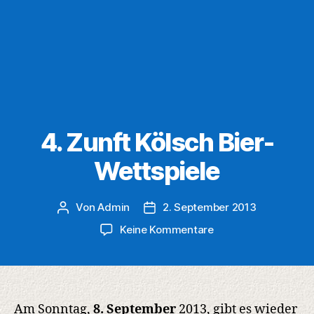
4. Zunft Kölsch Bier-
Wettspiele
Von
Admin
2. September 2013
Beitragsautor
Veröffentlichungsdatum
zu
Keine Kommentare
4.
Zunft
Kölsch
Bier-
Wettspiele
Am Sonntag,
8. September
2013, gibt es wieder