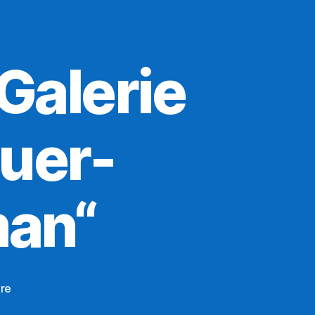
 Galerie
euer-
man“
zu
re
Dia-