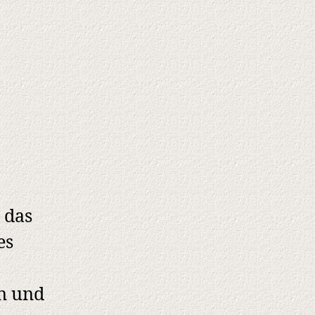
 das
es
on und