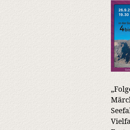
„Folg
Märc
Seefa
Vielf