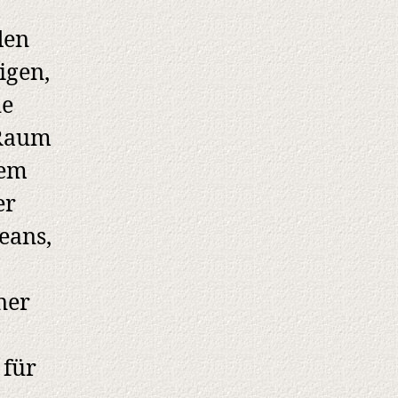
den
igen,
le
 Raum
nem
er
eans,
ner
 für