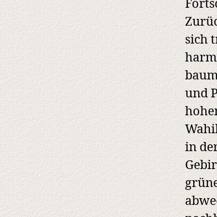
Forts
Zurüc
sich 
harmo
baume
und P
hohe
Wahib
in de
Gebir
grüne
abwec