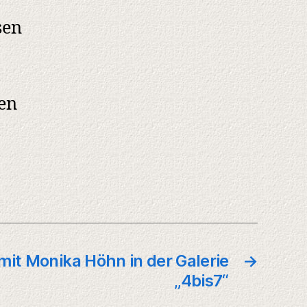
sen
en
it Monika Höhn in der Galerie
→
„4bis7“