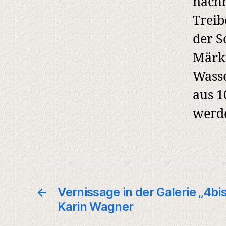
nachh
Treib
der S
Märkt
Wasse
aus 1
werd
←
Vernissage in der Galerie „4bi
Karin Wagner