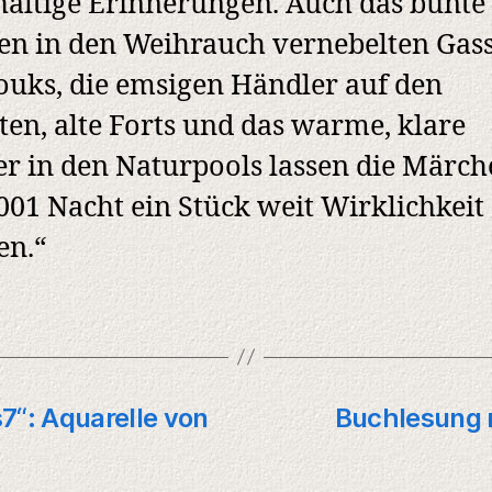
altige Erinnerungen. Auch das bunte
en in den Weihrauch vernebelten Gas
ouks, die emsigen Händler auf den
en, alte Forts und das warme, klare
r in den Naturpools lassen die Märch
001 Nacht ein Stück weit Wirklichkeit
en.“
s7“: Aquarelle von
Buchlesung m