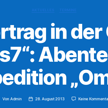
Kategorien
AKTUELLES
TERMINE
trag in der
s7“: Abent
edition „O
Von
Admin
28. August 2013
Keine Kommenta
eitragsautor
Veröffentlichungsdatum