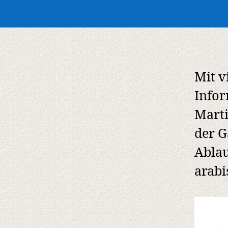
Mit v
Infor
Mart
der G
Ablau
arabi