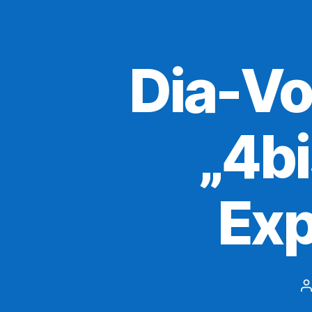
Dia-Vor
„4bi
Exp
B