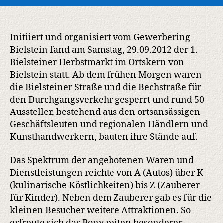
Bielsteiner
Herbstmarkt
trotz
Wetterkapriolen
Initiiert und organisiert vom Gewerbering
ein
Bielstein fand am Samstag, 29.09.2012 der 1.
Erfolg
Bielsteiner Herbstmarkt im Ortskern von
Bielstein statt. Ab dem frühen Morgen waren
die Bielsteiner Straße und die Bechstraße für
den Durchgangsverkehr gesperrt und rund 50
Aussteller, bestehend aus den ortsansässigen
Geschäftsleuten und regionalen Händlern und
Kunsthandwerkern, bauten ihre Stände auf.
Das Spektrum der angebotenen Waren und
Dienstleistungen reichte von A (Autos) über K
(kulinarische Köstlichkeiten) bis Z (Zauberer
für Kinder). Neben dem Zauberer gab es für die
kleinen Besucher weitere Attraktionen. So
erfreute sich das Pony reiten besonderer