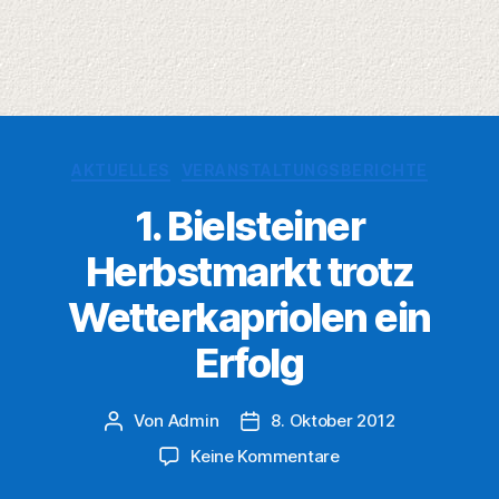
Kategorien
AKTUELLES
VERANSTALTUNGSBERICHTE
1. Bielsteiner
Herbstmarkt trotz
Wetterkapriolen ein
Erfolg
Von
Admin
8. Oktober 2012
Beitragsautor
Veröffentlichungsdatum
zu
Keine Kommentare
1.