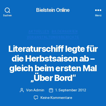
Bielstein Online
Suchen
Menü
Kategorien
AKTUELLES
BILDERSERIEN
VERANSTALTUNGSBERICHTE
Literaturschiff legte für
die Herbstsaison ab –
gleich beim ersten Mal
„Über Bord“
Von
Admin
1. September 2012
Beitragsautor
Veröffentlichungsdatum
zu
Keine Kommentare
Literaturschiff