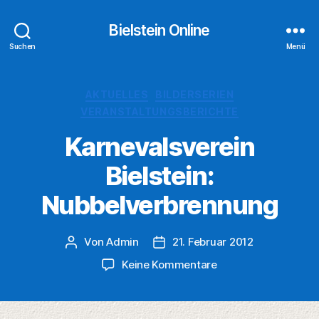
Bielstein Online
Suchen
Menü
Kategorien
AKTUELLES
BILDERSERIEN
VERANSTALTUNGSBERICHTE
Karnevalsverein
Bielstein:
Nubbelverbrennung
Von
Admin
21. Februar 2012
Beitragsautor
Veröffentlichungsdatum
zu
Keine Kommentare
Karnevalsverein
Bielstein:
Nubbelverbrennung