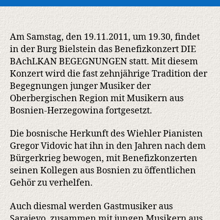
DIE
BAchLKAN
BEGEGNUNGEN
in
Am Samstag, den 19.11.2011, um 19.30, findet
der
in der Burg Bielstein das Benefizkonzert DIE
Burg
BAchLKAN BEGEGNUNGEN statt. Mit diesem
Bielstein
Konzert wird die fast zehnjährige Tradition der
Begegnungen junger Musiker der
Oberbergischen Region mit Musikern aus
Bosnien-Herzegowina fortgesetzt.
Die bosnische Herkunft des Wiehler Pianisten
Gregor Vidovic hat ihn in den Jahren nach dem
Bürgerkrieg bewogen, mit Benefizkonzerten
seinen Kollegen aus Bosnien zu öffentlichen
Gehör zu verhelfen.
Auch diesmal werden Gastmusiker aus
Sarajevo, zusammen mit jungen Musikern aus