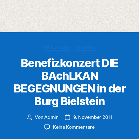
Kategorien
AKTUELLES
TERMINE
Benefizkonzert DIE
BAchLKAN
BEGEGNUNGEN in der
Burg Bielstein
Von
Admin
9. November 2011
Beitragsautor
Veröffentlichungsdatum
zu
Keine Kommentare
Benefizkonzert