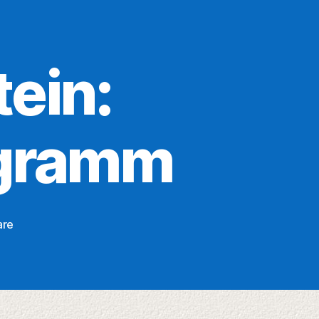
tein:
ogramm
zu
are
Hallenbad
Bielstein:
Herbstferien-
Programm