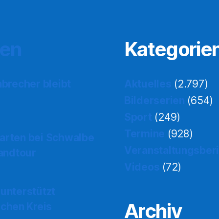
ten
Kategorie
nbrecher bleibt
Aktuelles
(2.797)
Bilderserien
(654)
Sport
(249)
Termine
(928)
tarten bei Schwalbe
Veranstaltungsber
landtour
Videos
(72)
 unterstützt
Archiv
chen Kreis