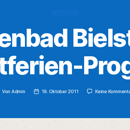
Kategorien
AKTUELLES
enbad Biels
tferien-Pr
Von
Admin
19. Oktober 2011
Keine Komment
eitragsautor
Veröffentlichungsdatum