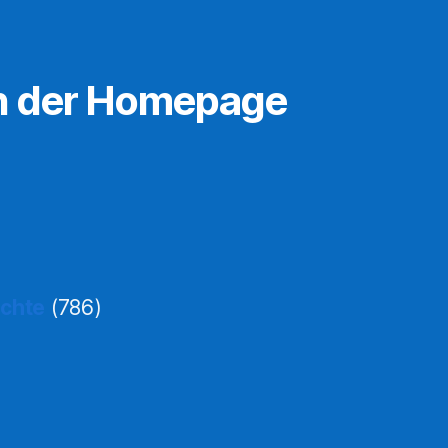
n der Homepage
ichte
(786)