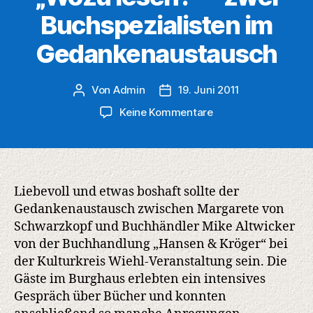
Buchspezialisten im
Gedankenaustausch
Von
Admin
19. Juni 2011
Beitragsautor
Veröffentlichungsdatum
zu
Keine Kommentare
„Wozu
lesen?“
–
zwei
Buchspezialisten
Liebevoll und etwas boshaft sollte der
im
Gedankenaustausch zwischen Margarete von
Gedankenaustausc
Schwarzkopf und Buchhändler Mike Altwicker
von der Buchhandlung „Hansen & Kröger“ bei
der Kulturkreis Wiehl-Veranstaltung sein. Die
Gäste im Burghaus erlebten ein intensives
Gespräch über Bücher und konnten