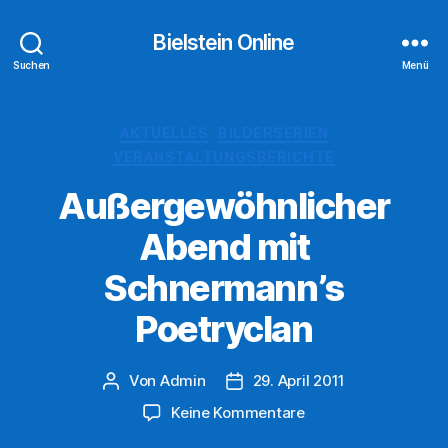
Bielstein Online
Suchen
Menü
Kategorien
AKTUELLES
BILDERSERIEN
VERANSTALTUNGSBERICHTE
Außergewöhnlicher
Abend mit
Schnermann’s
Poetryclan
Von
Admin
29. April 2011
Beitragsautor
Veröffentlichungsdatum
zu
Keine Kommentare
Außergewöhnlicher