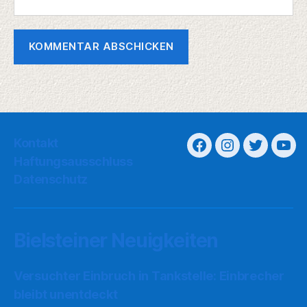
Kontakt
Haftungsausschluss
Datenschutz
Bielsteiner Neuigkeiten
Versuchter Einbruch in Tankstelle: Einbrecher
bleibt unentdeckt