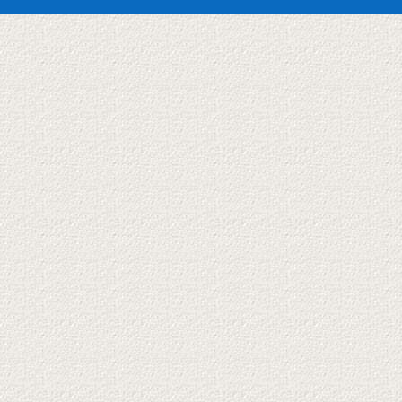
Abend
mit
Schnermann’s
Poetryclan