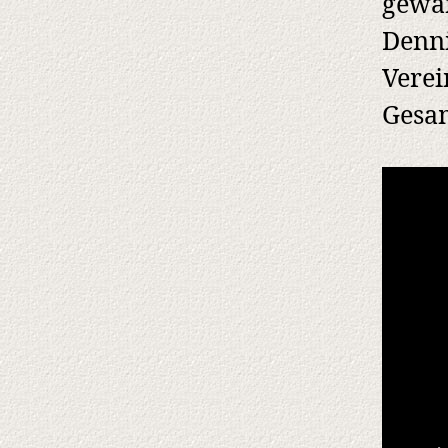
gewan
Denni
Verei
Gesam