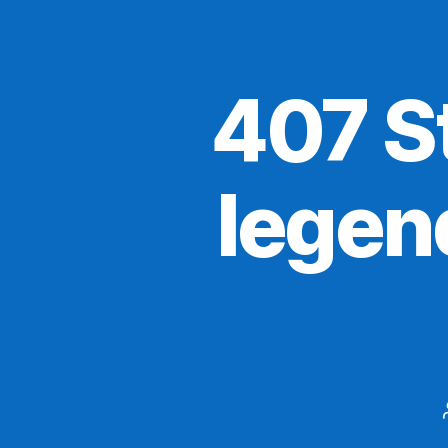
407 S
legen