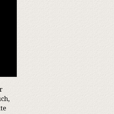
r
uch,
te