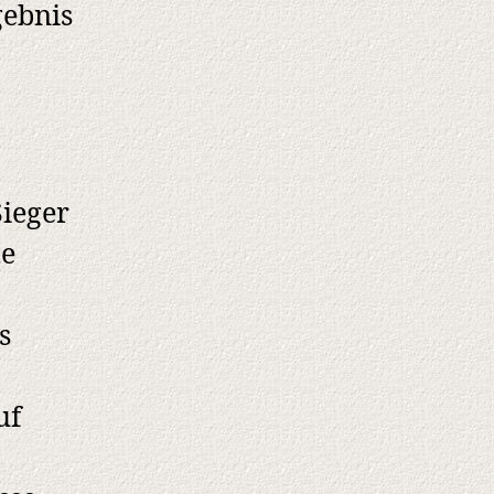
gebnis
Sieger
te
s
uf