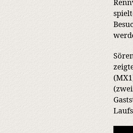
Rennv
spiel
Besuc
werd
Sören
zeigt
(MX1)
(zwei
Gasts
Laufs