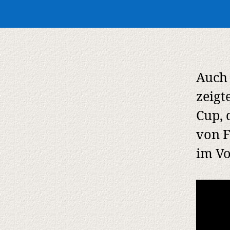
Auch 
zeigt
Cup, 
von F
im Vo