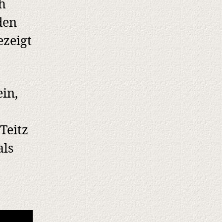
ch
den
zeigt
ein,
Teitz
als