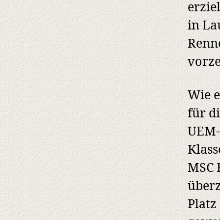
erzie
in La
Renne
vorze
Wie e
für d
UEM-F
Klass
MSC 
über
Platz