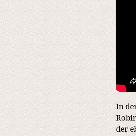
In de
Robin
der e