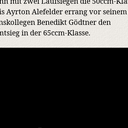
n mit zwei Laufsiegen die 50ccm-Kla
s Ayrton Alefelder errang vor seinem
nskollegen Benedikt Gödtner den
tsieg in der 65ccm-Klasse.