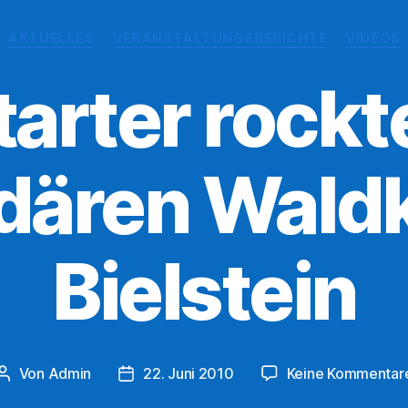
Kategorien
AKTUELLES
VERANSTALTUNGSBERICHTE
VIDEOS
tarter rockt
dären Waldk
Bielstein
Von
Admin
22. Juni 2010
Keine Kommentar
Beitragsautor
Veröffentlichungsdatum