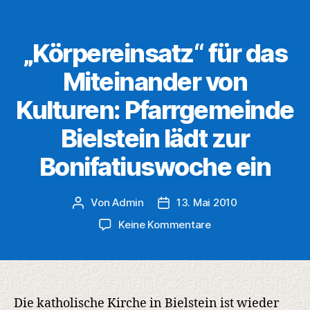
„Körpereinsatz“ für das
Miteinander von
Kulturen: Pfarrgemeinde
Bielstein lädt zur
Bonifatiuswoche ein
Von
Admin
13. Mai 2010
Beitragsautor
Veröffentlichungsdatum
zu
Keine Kommentare
„Körpereinsatz“
für
das
Miteinander
von
Die katholische Kirche in Bielstein ist wieder