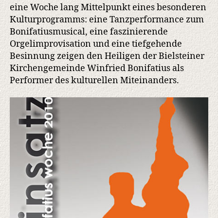
Kulturen:
eine Woche lang Mittelpunkt eines besonderen
Pfarrgemeinde
Kulturprogramms: eine Tanzperformance zum
Bielstein
Bonifatiusmusical, eine faszinierende
lädt
Orgelimprovisation und eine tiefgehende
zur
Besinnung zeigen den Heiligen der Bielsteiner
Bonifatiuswoche
Kirchengemeinde Winfried Bonifatius als
ein
Performer des kulturellen Miteinanders.