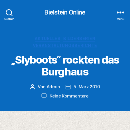
Bielstein Online
Suchen
Menü
Kategorien
AKTUELLES
BILDERSERIEN
VERANSTALTUNGSBERICHTE
„Slyboots“ rockten das
Burghaus
Von
Admin
5. März 2010
Beitragsautor
Veröffentlichungsdatum
zu
Keine Kommentare
„Slyboots“
rockten
das
Burghaus