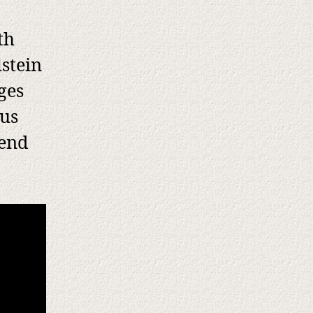
th
lstein
ges
aus
hend