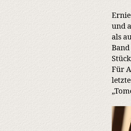
Ernie
und a
als a
Band 
Stück
Für A
letzt
„Tomo