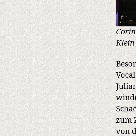
Corin
Klein
Beson
Vocal
Julia
windo
Schad
zum 
von d