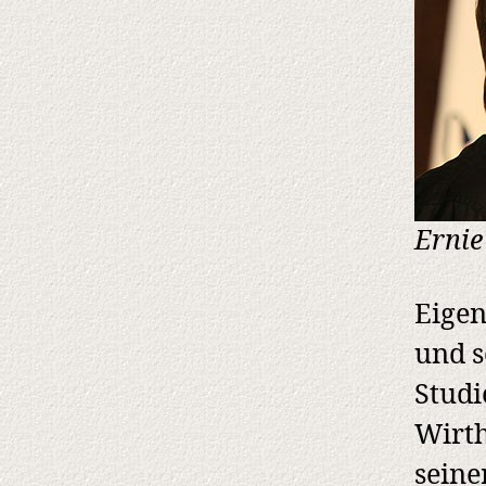
Ernie
Eigen
und s
Studi
Wirth
seine