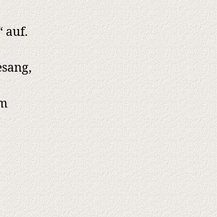
 auf.
esang,
am