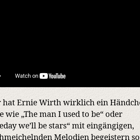
 hat Ernie Wirth wirklich ein Händch
e wie „The man I used to be“ oder
day we’ll be stars“ mit eingängigen,
meichelnden Melodien begeistern sof