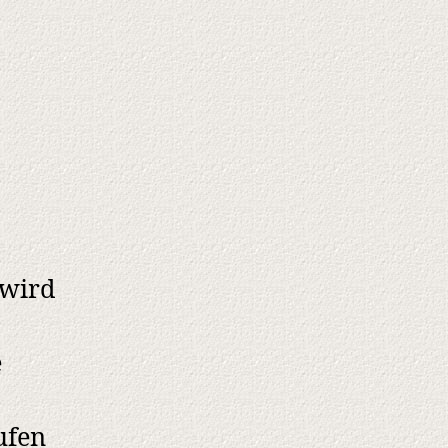
 wird
e
ufen