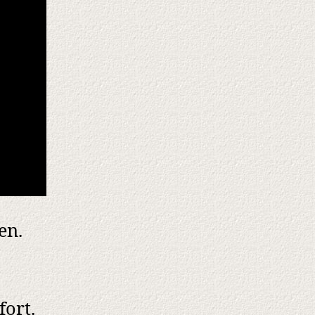
en.
ort.