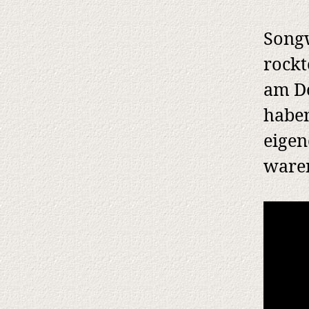
Songw
rockt
am Do
haben
eigen
waren