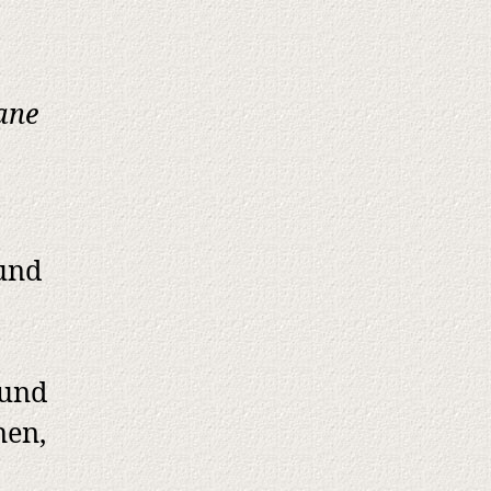
ane
und
rund
nen,