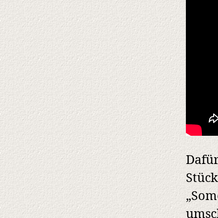
Dafür
Stück
„Some
umsch