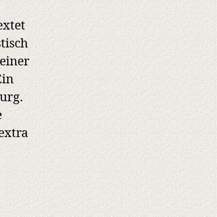
extet
tisch
seiner
Ein
urg.
e
extra